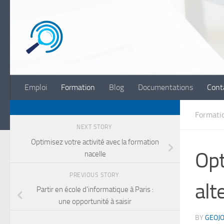
Skip to content
Emploi
Formation
Blog
Documentations
Cont
Formati
NEXT STORY
Optimisez votre activité avec la formation
Opt
nacelle
PREVIOUS STORY
alt
Partir en école d’informatique à Paris :
une opportunité à saisir
BY
GEOJ