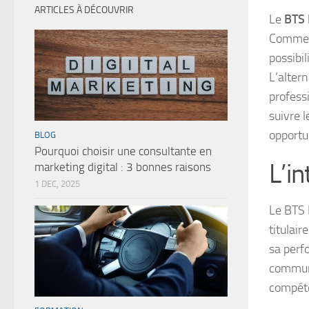
ARTICLES À DÉCOUVRIR
Le
BTS 
Commerci
possibi
L’alter
profess
suivre 
opportu
BLOG
Pourquoi choisir une consultante en
L’i
marketing digital : 3 bonnes raisons
1 DEC, 2025
Le BTS 
titulai
sa perfo
communi
compéte