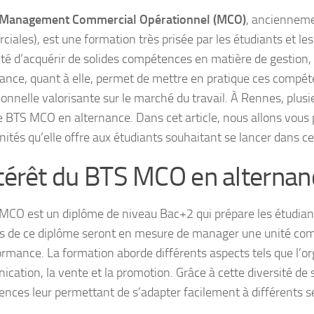
Management Commercial Opérationnel (MCO)
, anciennem
ales), est une formation très prisée par les étudiants et les 
lité d’acquérir de solides compétences en matière de gesti
nance, quant à elle, permet de mettre en pratique ces compét
ionnelle valorisante sur le marché du travail. À Rennes, plus
le BTS MCO en alternance. Dans cet article, nous allons vous 
nités qu’elle offre aux étudiants souhaitant se lancer dans c
ntérêt du BTS MCO en alternan
MCO est un diplôme de niveau Bac+2 qui prépare les étudi
res de ce diplôme seront en mesure de manager une unité com
rmance. La formation aborde différents aspects tels que l’organ
cation, la vente et la promotion. Grâce à cette diversité de s
nces leur permettant de s’adapter facilement à différents se