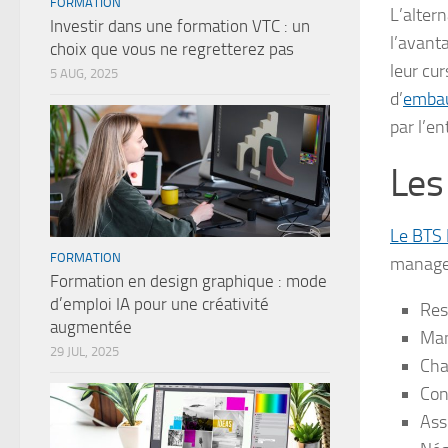
FORMATION
L’altern
Investir dans une formation VTC : un
l’avant
choix que vous ne regretterez pas
leur cur
5 AUG, 2025
d’
embau
par l’en
Les
Le BTS
FORMATION
managem
Formation en design graphique : mode
d’emploi IA pour une créativité
Res
augmentée
Man
29 JUL, 2025
Cha
Con
Ass