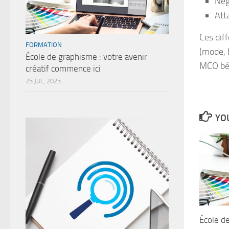
Nég
Att
Ces dif
FORMATION
(mode, 
École de graphisme : votre avenir
MCO bén
créatif commence ici
25 JUL, 2025
YOU
École de