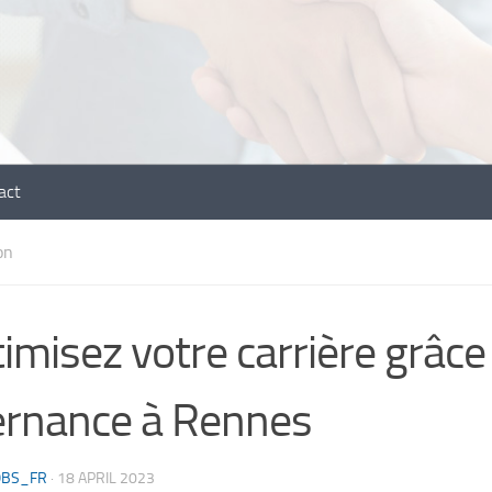
act
on
imisez votre carrière grâc
ernance à Rennes
OBS_FR
·
18 APRIL 2023